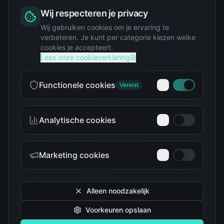
Wij respecteren je privacy
Squishy
Wij gebruiken cookies om je ervaring te
verbeteren. Je kunt per categorie kiezen welke
cookies je accepteert.
Star Wars
Lees onze cookieverklaring
Functionele cookies
Vereist
Analytische cookies
Teenage Mutant Ninja
The Simpsons
Turtles
Marketing cookies
Alleen noodzakelijk
Voorkeuren opslaan
Tokidoki
Troetelbeertjes