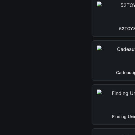
52TOY
Cadeauti
Finding Uni