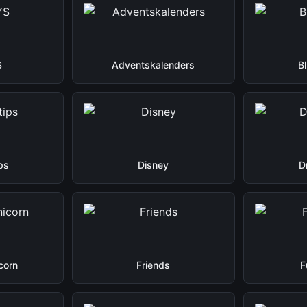
S
Adventskalenders
B
ps
Disney
D
corn
Friends
F