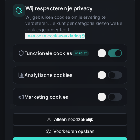
Wij respecteren je privacy
Squishy
Wij gebruiken cookies om je ervaring te
verbeteren. Je kunt per categorie kiezen welke
cookies je accepteert.
Star Wars
Lees onze cookieverklaring
Functionele cookies
Vereist
Analytische cookies
Teenage Mutant Ninja
The Simpsons
Turtles
Marketing cookies
Alleen noodzakelijk
Voorkeuren opslaan
Tokidoki
Troetelbeertjes