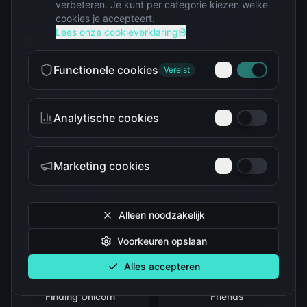
verbeteren. Je kunt per categorie kiezen welke
cookies je accepteert.
Lees onze cookieverklaring
Functionele cookies
Vereist
Blind boxes
Cadeautips
Analytische cookies
Marketing cookies
Disney
Dragon Ball
Alleen noodzakelijk
Voorkeuren opslaan
Alles accepteren
Finding Unicorn
Friends