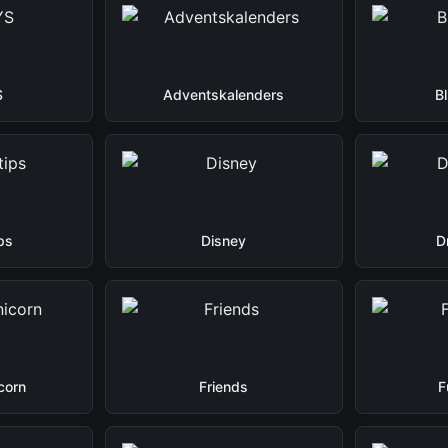
S
Adventskalenders
B
ps
Disney
D
corn
Friends
F