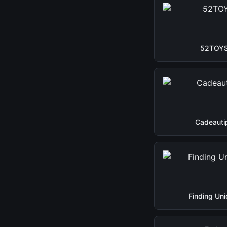
52TOY
Cadeauti
Finding Uni