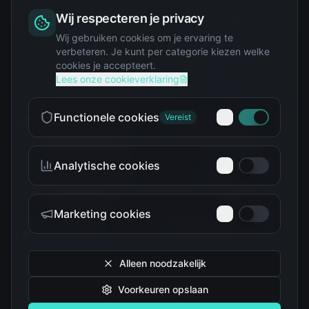
Wij respecteren je privacy
Squishy
Wij gebruiken cookies om je ervaring te
verbeteren. Je kunt per categorie kiezen welke
cookies je accepteert.
Star Wars
Lees onze cookieverklaring
Functionele cookies
Vereist
Analytische cookies
Teenage Mutant Ninja
The Simpsons
Turtles
Marketing cookies
Alleen noodzakelijk
Voorkeuren opslaan
Tokidoki
Troetelbeertjes