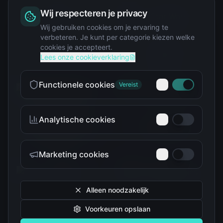
Wij respecteren je privacy
Squishy
Wij gebruiken cookies om je ervaring te
verbeteren. Je kunt per categorie kiezen welke
cookies je accepteert.
Star Wars
Lees onze cookieverklaring
Functionele cookies
Vereist
Analytische cookies
Teenage Mutant Ninja
The Simpsons
Turtles
Marketing cookies
Alleen noodzakelijk
Voorkeuren opslaan
Tokidoki
Troetelbeertjes