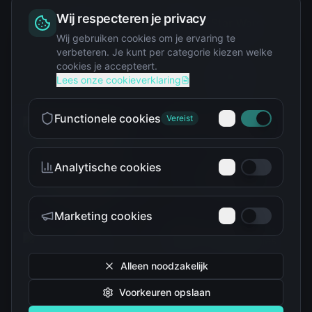
Wij respecteren je privacy
Squishy
Wij gebruiken cookies om je ervaring te
verbeteren. Je kunt per categorie kiezen welke
cookies je accepteert.
Star Wars
Lees onze cookieverklaring
Functionele cookies
Vereist
Analytische cookies
Teenage Mutant Ninja
The Simpsons
Turtles
Marketing cookies
Alleen noodzakelijk
Voorkeuren opslaan
Tokidoki
Troetelbeertjes