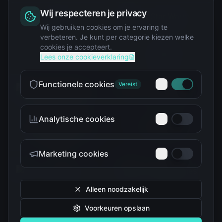
Wij respecteren je privacy
Squishy
Wij gebruiken cookies om je ervaring te
verbeteren. Je kunt per categorie kiezen welke
cookies je accepteert.
Star Wars
Lees onze cookieverklaring
Functionele cookies
Vereist
Analytische cookies
Teenage Mutant Ninja
The Simpsons
Turtles
Marketing cookies
Alleen noodzakelijk
Voorkeuren opslaan
Tokidoki
Troetelbeertjes