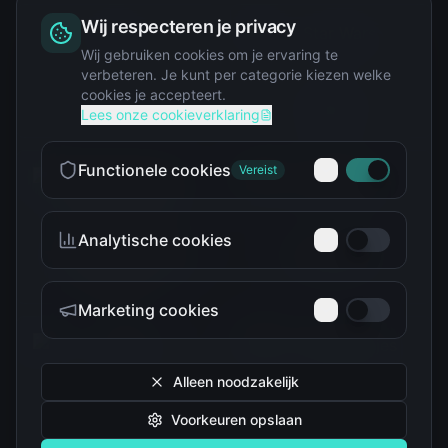
Wij respecteren je privacy
Squishy
Wij gebruiken cookies om je ervaring te
verbeteren. Je kunt per categorie kiezen welke
cookies je accepteert.
Star Wars
Lees onze cookieverklaring
Functionele cookies
Vereist
Analytische cookies
Teenage Mutant Ninja
The Simpsons
Turtles
Marketing cookies
Alleen noodzakelijk
Voorkeuren opslaan
Tokidoki
Troetelbeertjes