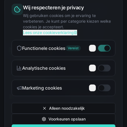
Wij respecteren je privacy
Squishy
Wij gebruiken cookies om je ervaring te
verbeteren. Je kunt per categorie kiezen welke
cookies je accepteert.
Star Wars
Lees onze cookieverklaring
Functionele cookies
Vereist
Analytische cookies
Teenage Mutant Ninja
The Simpsons
Turtles
Marketing cookies
Alleen noodzakelijk
Voorkeuren opslaan
Tokidoki
Troetelbeertjes