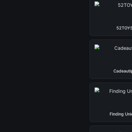
52TOY
Cadeauti
Finding Uni