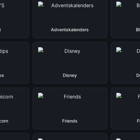
S
Adventskalenders
B
ps
Disney
D
corn
Friends
F