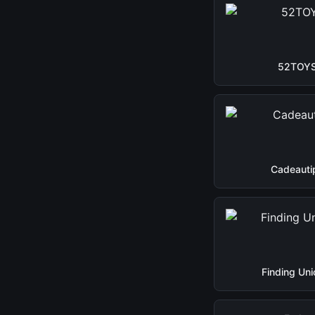
52TOY
Cadeauti
Finding Uni