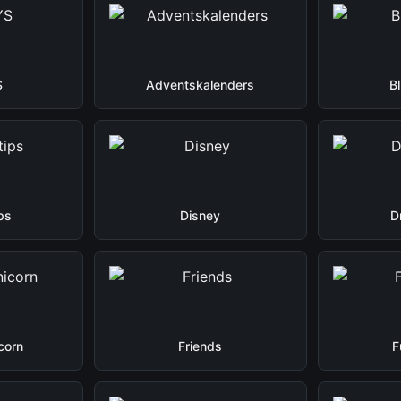
S
Adventskalenders
B
ps
Disney
D
corn
Friends
F