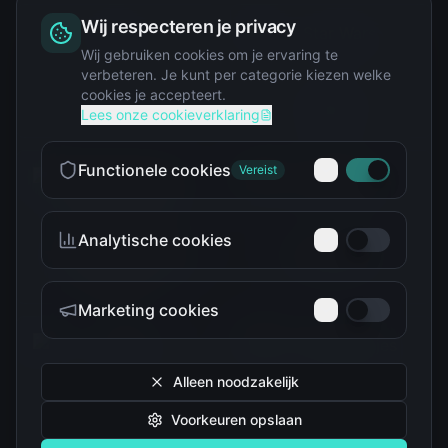
Wij respecteren je privacy
Squishy
Wij gebruiken cookies om je ervaring te
verbeteren. Je kunt per categorie kiezen welke
cookies je accepteert.
Star Wars
Lees onze cookieverklaring
Functionele cookies
Vereist
Analytische cookies
Teenage Mutant Ninja
The Simpsons
Turtles
Marketing cookies
Alleen noodzakelijk
Voorkeuren opslaan
Tokidoki
Troetelbeertjes