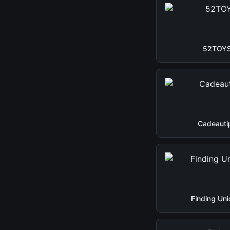
52TOY
Cadeauti
Finding Uni