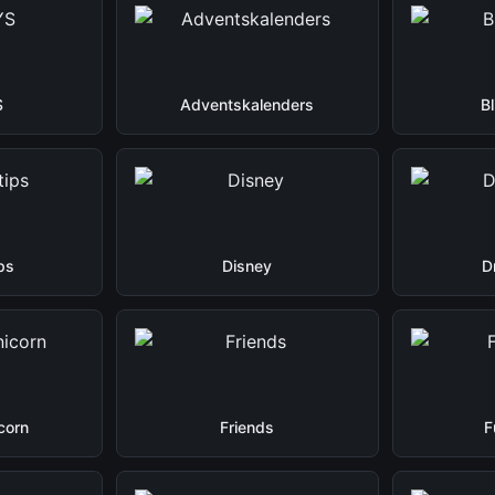
S
Adventskalenders
B
ps
Disney
D
corn
Friends
F