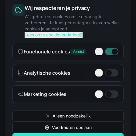
Wij respecteren je privacy
Squishy
Wij gebruiken cookies om je ervaring te
verbeteren. Je kunt per categorie kiezen welke
cookies je accepteert.
Star Wars
Lees onze cookieverklaring
Functionele cookies
Vereist
Analytische cookies
Teenage Mutant Ninja
The Simpsons
Turtles
Marketing cookies
Alleen noodzakelijk
Voorkeuren opslaan
Tokidoki
Troetelbeertjes