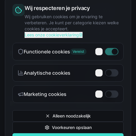
Wij respecteren je privacy
Squishy
Wij gebruiken cookies om je ervaring te
verbeteren. Je kunt per categorie kiezen welke
cookies je accepteert.
Star Wars
Lees onze cookieverklaring
Functionele cookies
Vereist
Analytische cookies
Teenage Mutant Ninja
The Simpsons
Turtles
Marketing cookies
Alleen noodzakelijk
Voorkeuren opslaan
Tokidoki
Troetelbeertjes