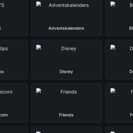
S
Adventskalenders
B
ps
Disney
D
corn
Friends
F