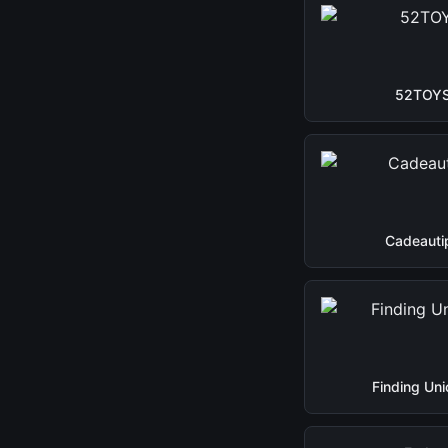
52TOY
Cadeauti
Finding Uni