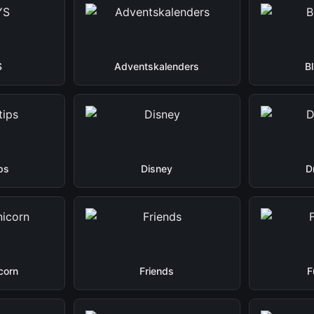
S
Adventskalenders
B
ps
Disney
D
corn
Friends
F