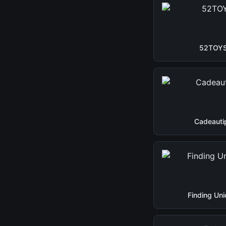
52TOY
Cadeauti
Finding Uni