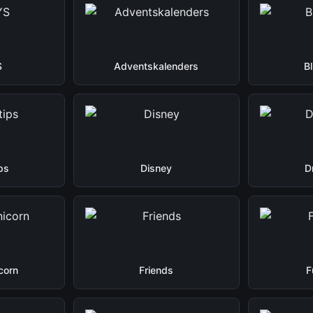
S
Adventskalenders
B
ps
Disney
D
corn
Friends
F