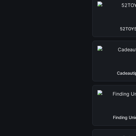
52TOY
Cadeauti
Finding Uni