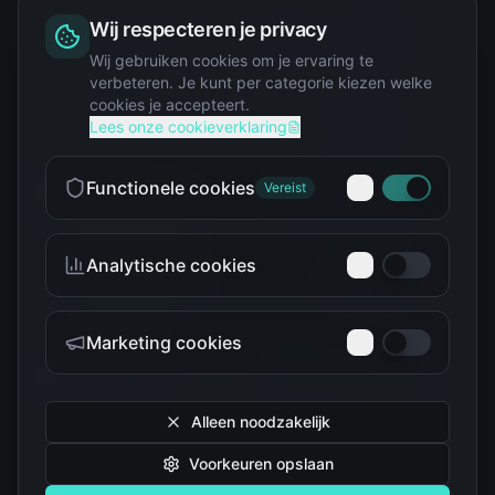
Wij respecteren je privacy
Squishy
Wij gebruiken cookies om je ervaring te
verbeteren. Je kunt per categorie kiezen welke
cookies je accepteert.
Star Wars
Lees onze cookieverklaring
Functionele cookies
Vereist
Analytische cookies
Teenage Mutant Ninja
The Simpsons
Turtles
Marketing cookies
Alleen noodzakelijk
Voorkeuren opslaan
Tokidoki
Troetelbeertjes