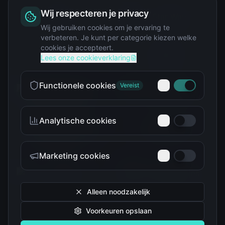
Wij respecteren je privacy
Squishy
Wij gebruiken cookies om je ervaring te
verbeteren. Je kunt per categorie kiezen welke
cookies je accepteert.
Star Wars
Lees onze cookieverklaring
Functionele cookies
Vereist
Analytische cookies
Teenage Mutant Ninja
The Simpsons
Turtles
Marketing cookies
Alleen noodzakelijk
Voorkeuren opslaan
Tokidoki
Troetelbeertjes