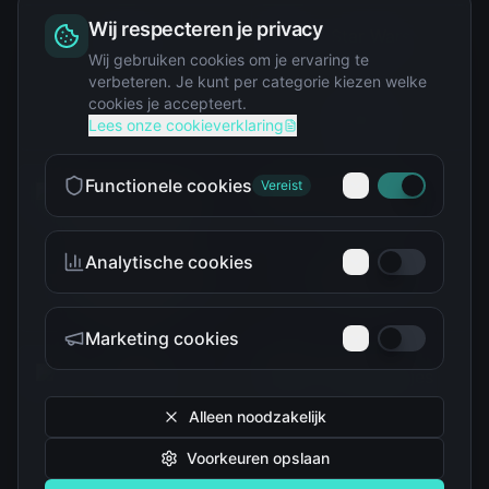
Wij respecteren je privacy
Squishy
Wij gebruiken cookies om je ervaring te
verbeteren. Je kunt per categorie kiezen welke
cookies je accepteert.
Star Wars
Lees onze cookieverklaring
Functionele cookies
Vereist
Analytische cookies
Teenage Mutant Ninja
The Simpsons
Turtles
Marketing cookies
Alleen noodzakelijk
Voorkeuren opslaan
Tokidoki
Troetelbeertjes