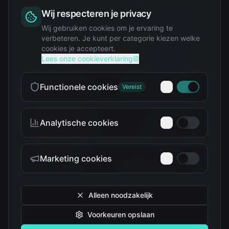
Wij respecteren je privacy
Squishy
Wij gebruiken cookies om je ervaring te
verbeteren. Je kunt per categorie kiezen welke
cookies je accepteert.
Star Wars
Lees onze cookieverklaring
Functionele cookies
Vereist
Analytische cookies
Teenage Mutant Ninja
The Simpsons
Turtles
Marketing cookies
Alleen noodzakelijk
Voorkeuren opslaan
Tokidoki
Troetelbeertjes