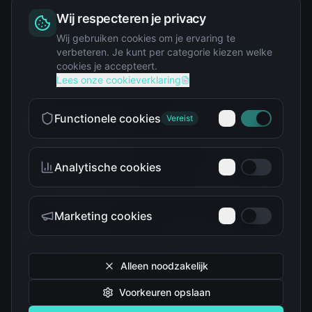
Wij respecteren je privacy
Squishy
Wij gebruiken cookies om je ervaring te
verbeteren. Je kunt per categorie kiezen welke
cookies je accepteert.
Star Wars
Lees onze cookieverklaring
Functionele cookies
Vereist
Analytische cookies
Teenage Mutant Ninja
The Simpsons
Turtles
Marketing cookies
Alleen noodzakelijk
Voorkeuren opslaan
Tokidoki
Troetelbeertjes