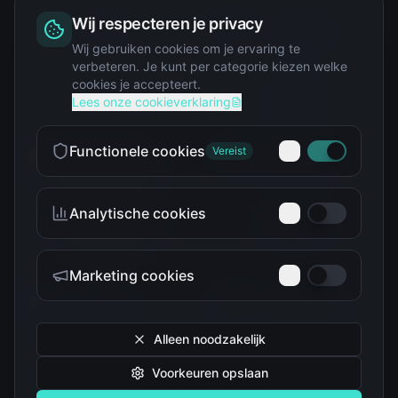
Wij respecteren je privacy
Squishy
Wij gebruiken cookies om je ervaring te
verbeteren. Je kunt per categorie kiezen welke
cookies je accepteert.
Star Wars
Lees onze cookieverklaring
Functionele cookies
Vereist
Analytische cookies
Teenage Mutant Ninja
The Simpsons
Turtles
Marketing cookies
Alleen noodzakelijk
Voorkeuren opslaan
Tokidoki
Troetelbeertjes