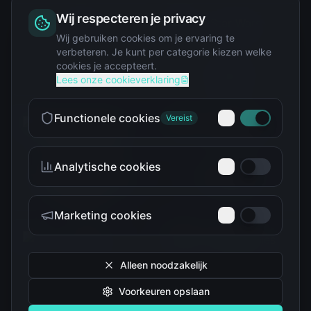
Wij respecteren je privacy
Squishy
Wij gebruiken cookies om je ervaring te
verbeteren. Je kunt per categorie kiezen welke
cookies je accepteert.
Star Wars
Lees onze cookieverklaring
Functionele cookies
Vereist
Analytische cookies
Teenage Mutant Ninja
The Simpsons
Turtles
Marketing cookies
Alleen noodzakelijk
Voorkeuren opslaan
Tokidoki
Troetelbeertjes