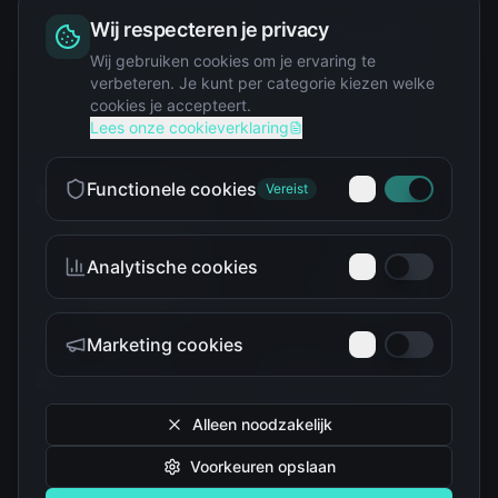
Wij respecteren je privacy
Squishy
Wij gebruiken cookies om je ervaring te
verbeteren. Je kunt per categorie kiezen welke
cookies je accepteert.
Star Wars
Lees onze cookieverklaring
Functionele cookies
Vereist
Analytische cookies
Teenage Mutant Ninja
The Simpsons
Turtles
Marketing cookies
Alleen noodzakelijk
Voorkeuren opslaan
Tokidoki
Troetelbeertjes