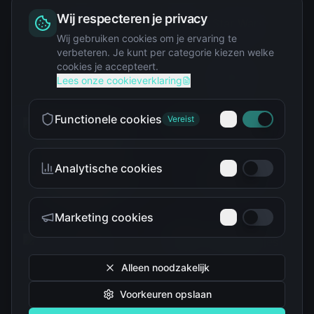
Wij respecteren je privacy
Squishy
Wij gebruiken cookies om je ervaring te
verbeteren. Je kunt per categorie kiezen welke
cookies je accepteert.
Star Wars
Lees onze cookieverklaring
Functionele cookies
Vereist
Analytische cookies
Teenage Mutant Ninja
The Simpsons
Turtles
Marketing cookies
Alleen noodzakelijk
Voorkeuren opslaan
Tokidoki
Troetelbeertjes