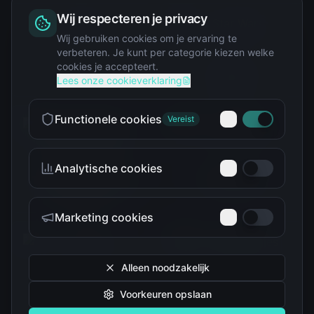
Wij respecteren je privacy
Squishy
Wij gebruiken cookies om je ervaring te
verbeteren. Je kunt per categorie kiezen welke
cookies je accepteert.
Star Wars
Lees onze cookieverklaring
Functionele cookies
Vereist
Analytische cookies
Teenage Mutant Ninja
The Simpsons
Turtles
Marketing cookies
Alleen noodzakelijk
Voorkeuren opslaan
Tokidoki
Troetelbeertjes